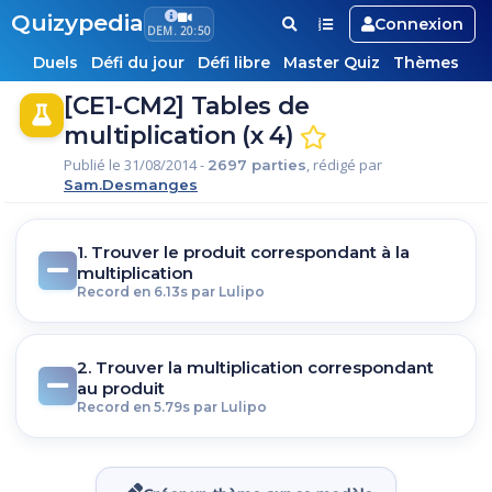
Quizypedia
Connexion
DEM. 20:50
Duels
Défi du jour
Défi libre
Master Quiz
Thèmes
[CE1-CM2] Tables de
multiplication (x 4)
Publié le 31/08/2014 -
, rédigé par
2697 parties
Sam.Desmanges
1. Trouver le produit correspondant à la
multiplication
Record en 6.13s par Lulipo
2. Trouver la multiplication correspondant
au produit
Record en 5.79s par Lulipo