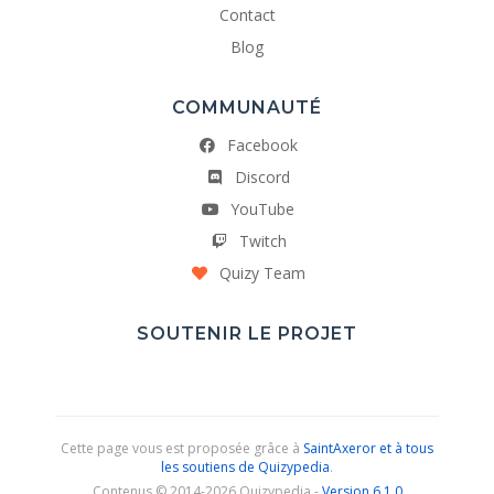
Contact
Blog
COMMUNAUTÉ
Facebook
Discord
YouTube
Twitch
Quizy Team
SOUTENIR LE PROJET
Cette page vous est proposée grâce à
SaintAxeror et à tous
les soutiens de Quizypedia
.
Contenus © 2014-2026 Quizypedia -
Version 6.1.0