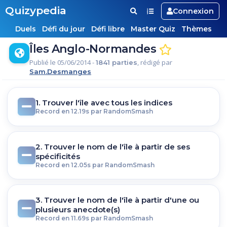
Quizypedia
Connexion
Duels
Défi du jour
Défi libre
Master Quiz
Thèmes
Îles Anglo-Normandes
Publié le 05/06/2014 -
, rédigé par
1841 parties
Sam.Desmanges
1. Trouver l'île avec tous les indices
Record en 12.19s par RandomSmash
2. Trouver le nom de l'île à partir de ses
spécificités
Record en 12.05s par RandomSmash
3. Trouver le nom de l'île à partir d'une ou
plusieurs anecdote(s)
Record en 11.69s par RandomSmash