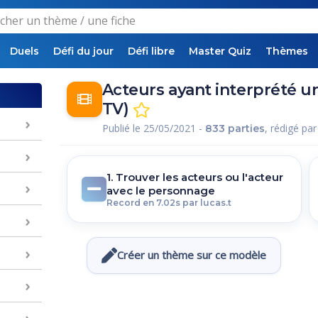
Duels
Défi du jour
Défi libre
Master Quiz
Thèmes
Acteurs ayant interprété u
TV)
Publié le 25/05/2021 -
, rédigé pa
833 parties
1. Trouver les acteurs ou l'acteur
avec le personnage
Record en 7.02s par lucas.t
Créer un thème sur ce modèle