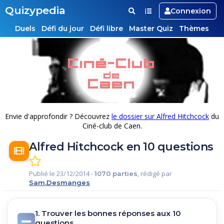
Quizypedia
Connexion
Duels
Défi du jour
Défi libre
Master Quiz
Thèmes
Envie d'approfondir ? Découvrez
le dossier sur Alfred Hitchcock
du
Ciné-club de Caen.
Alfred Hitchcock en 10 questions
Publié le 23/12/2014 -
, rédigé par
1070 parties
Sam.Desmanges
1. Trouver les bonnes réponses aux 10
questions