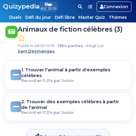
Quizypedia
Connexion
AUJ. 20:50
Duels
Défi du jour
Défi libre
Master Quiz
Thèmes
Animaux de fiction célèbres (3)
Publié le 04/02/2018 -
, rédigé par
1364 parties
Sam.Desmanges
1. Trouver l'animal à partir d'exemples
célèbres
Record en 11.01s par Junior
2. Trouver des exemples célèbres à partir
de l'animal
Record en 11.31s par Junior