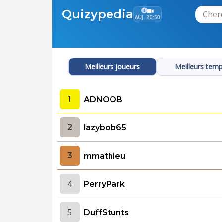
Quizypedia
AUJ. 20:50
Meilleurs joueurs
Meilleurs tem
1
ADNOOB
2
lazybob65
3
mmathieu
4
PerryPark
5
DuffStunts