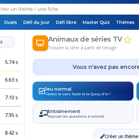
Duels
Défi du jour
Défi libre
Master Quiz
Thèmes
Animaux de séries TV
ps
Trouver la série à partir de l'image
5.74 s
Vous n'avez pas encor
6.63 s
Jeu normal
Tentez le sans faute et le Quizy d'or !
7.10 s
Entraînement
7.95 s
Rejouer les questions à volonté
8.42 s
Créer un thème