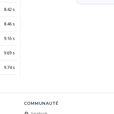
8.42 s
8.46 s
9.16 s
9.69 s
9.74 s
COMMUNAUTÉ
Facebook