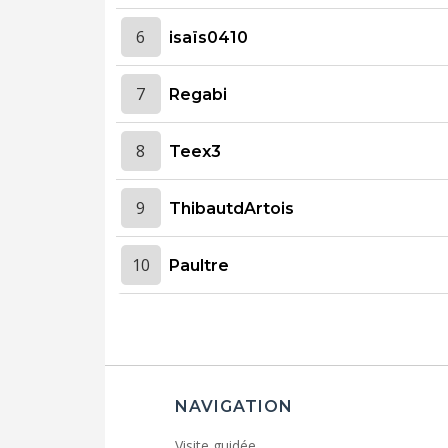
6
isaïs0410
7
Regabi
8
Teex3
9
ThibautdArtois
10
Paultre
NAVIGATION
Visite guidée