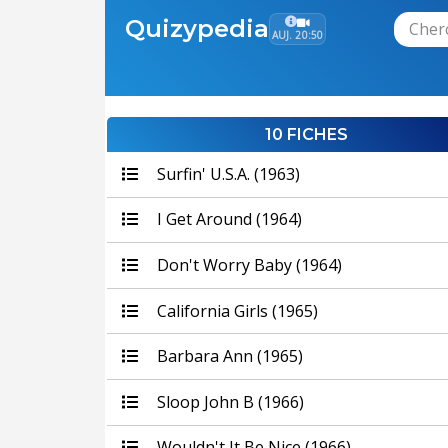
Quizypedia
AUJ. 20:50
10 FICHES
Surfin' U.S.A. (1963)
I Get Around (1964)
Don't Worry Baby (1964)
California Girls (1965)
Barbara Ann (1965)
Sloop John B (1966)
Wouldn't It Be Nice (1966)