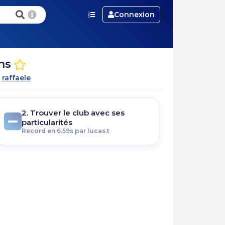
Connexion
ens
r
raffaele
2. Trouver le club avec ses
particularités
Record en 6.59s par lucas.t