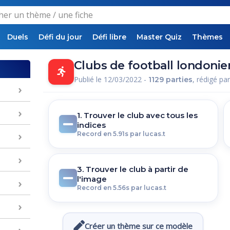
Duels
Défi du jour
Défi libre
Master Quiz
Thèmes
Clubs de football londoni
Publié le 12/03/2022 -
, rédigé pa
1129 parties
1. Trouver le club avec tous les
indices
Record en 5.91s par lucas.t
3. Trouver le club à partir de
l'image
Record en 5.56s par lucas.t
Créer un thème sur ce modèle