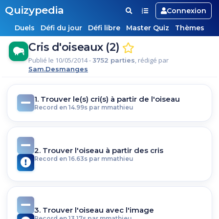
Quizypedia
Connexion
Duels
Défi du jour
Défi libre
Master Quiz
Thèmes
Cris d'oiseaux (2)
Publié le 10/05/2014 -
, rédigé par
3752 parties
Sam.Desmanges
1. Trouver le(s) cri(s) à partir de l'oiseau
Record en 14.99s par mmathieu
2. Trouver l'oiseau à partir des cris
Record en 16.63s par mmathieu
3. Trouver l'oiseau avec l'image
Record en 13.17s par mmathieu