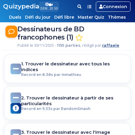
Quizypedia
Connexion
DEM. 20:50
Duels
Défi du jour
Défi libre
Master Quiz
Thèmes
Dessinateurs de BD
francophones (1)
Publié le 30/11/2025 -
, rédigé par
1155 parties
raffaele
1. Trouver le dessinateur avec tous les
indices
Record en 8.38s par mmathieu
2. Trouver le dessinateur à partir de ses
particularités
Record en 9.33s par RandomSmash
3. Trouver le dessinateur avec l'image