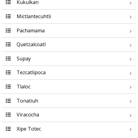
Kukulkan
Mictlantecuhtli
Pachamama
Quetzalcoatl
Supay
Tezcatlipoca
Tlaloc
Tonatiuh
Viracocha
Xipe Totec