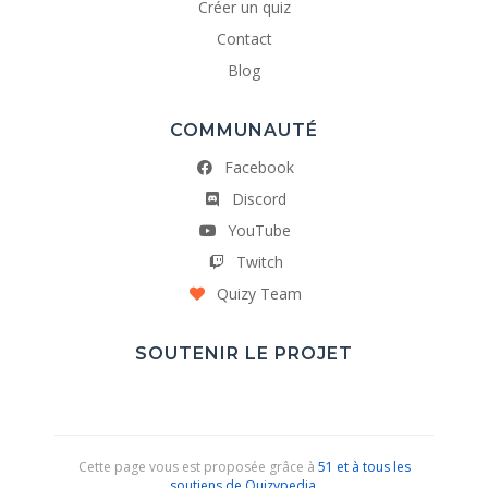
Créer un quiz
Contact
Blog
COMMUNAUTÉ
Facebook
Discord
YouTube
Twitch
Quizy Team
SOUTENIR LE PROJET
Cette page vous est proposée grâce à
51 et à tous les
soutiens de Quizypedia
.