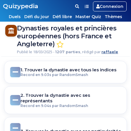
Quizypedia
Connexion
Duels
Défi du jour
Défi libre
Master Quiz
Thèmes
Dynasties royales et princières
européennes (hors France et
Angleterre)
Publié le 18/03/2025 -
, rédigé par
1207 parties
raffaele
1. Trouver la dynastie avec tous les indices
Record en 9.03s par RandomSmash
2. Trouver la dynastie avec ses
représentants
Record en 9.04s par RandomSmash