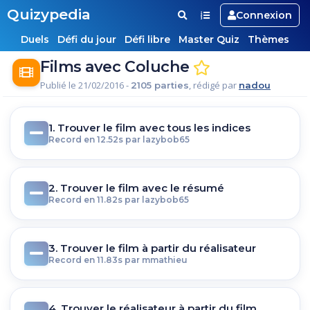
Quizypedia
Connexion
Duels
Défi du jour
Défi libre
Master Quiz
Thèmes
Films avec Coluche
Publié le 21/02/2016 -
, rédigé par
2105 parties
nadou
1. Trouver le film avec tous les indices
Record en 12.52s par lazybob65
2. Trouver le film avec le résumé
Record en 11.82s par lazybob65
3. Trouver le film à partir du réalisateur
Record en 11.83s par mmathieu
4. Trouver le réalisateur à partir du film