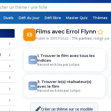
Duels
Défi du jour
Défi libre
Master Quiz
Thèmes
Films avec Errol Flynn
Publié le 29/07/2022 -
, rédigé par
714 parties
)
1. Trouver le film avec tous les
indices
Record en 6.14s par Lulipo
3. Trouver le(s) réalisateur(s)
avec le film
Record en 6.44s par Lulipo
Créer un thème sur ce modèle