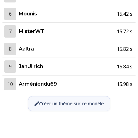
6
15.42 s
Mounis
7
15.72 s
MisterWT
8
15.82 s
Aaltra
9
15.84 s
JanUllrich
10
15.98 s
Arméniendu69
Créer un thème sur ce modèle