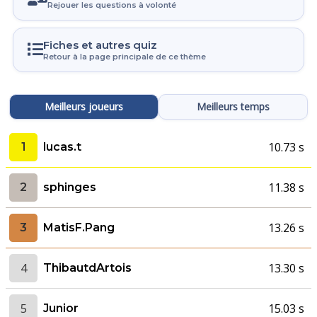
Rejouer les questions à volonté
Fiches et autres quiz
Retour à la page principale de ce thème
Meilleurs joueurs
Meilleurs temps
10.73 s
1
lucas.t
11.38 s
2
sphinges
13.26 s
3
MatisF.Pang
4
13.30 s
ThibautdArtois
5
15.03 s
Junior