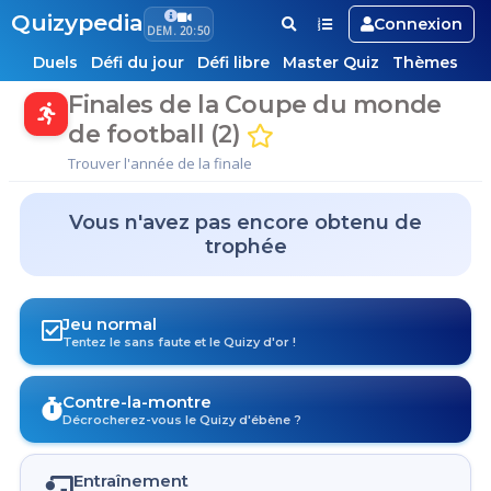
Quizypedia
Connexion
DEM. 20:50
Duels
Défi du jour
Défi libre
Master Quiz
Thèmes
Finales de la Coupe du monde
de football (2)
Trouver l'année de la finale
Vous n'avez pas encore obtenu de
trophée
Jeu normal
Tentez le sans faute et le Quizy d'or !
Contre-la-montre
Décrocherez-vous le Quizy d'ébène ?
Entraînement