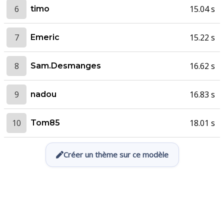
6
15.04 s
timo
7
15.22 s
Emeric
8
16.62 s
Sam.Desmanges
9
16.83 s
nadou
10
18.01 s
Tom85
Créer un thème sur ce modèle