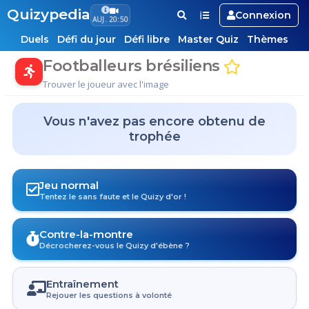
Quizypedia
Connexion
AUJ. 20:50
Duels
Défi du jour
Défi libre
Master Quiz
Thèmes
Footballeurs brésiliens
Trouver le joueur avec l'image
Vous n'avez pas encore obtenu de
trophée
Jeu normal
Tentez le sans faute et le Quizy d'or !
Contre-la-montre
Décrocherez-vous le Quizy d'ébène ?
Entraînement
Rejouer les questions à volonté