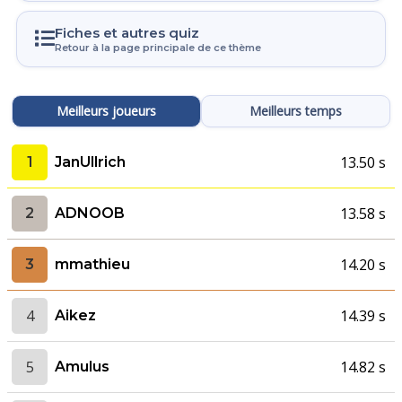
Fiches et autres quiz
Retour à la page principale de ce thème
Meilleurs joueurs
Meilleurs temps
13.50 s
1
JanUllrich
13.58 s
2
ADNOOB
14.20 s
3
mmathieu
4
14.39 s
Aikez
5
14.82 s
Amulus