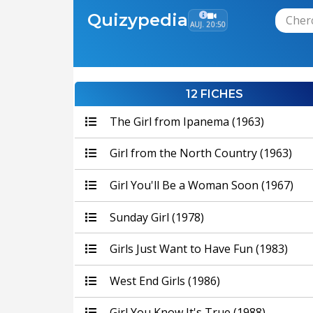
Quizypedia
AUJ. 20:50
12 FICHES
The Girl from Ipanema (1963)
Girl from the North Country (1963)
Girl You'll Be a Woman Soon (1967)
Sunday Girl (1978)
Girls Just Want to Have Fun (1983)
West End Girls (1986)
Girl You Know It's True (1988)