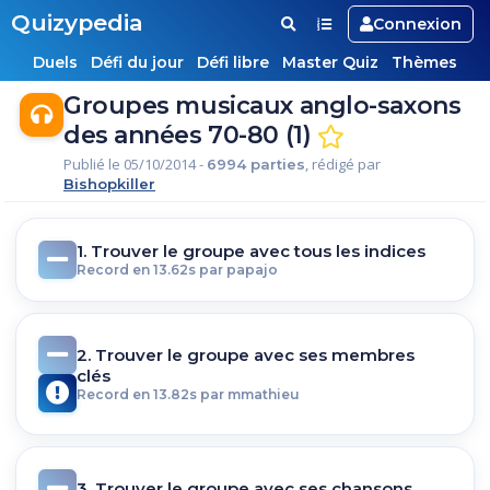
Quizypedia
Connexion
Duels
Défi du jour
Défi libre
Master Quiz
Thèmes
Groupes musicaux anglo-saxons
des années 70-80 (1)
Publié le 05/10/2014 -
, rédigé par
6994 parties
Bishopkiller
1. Trouver le groupe avec tous les indices
Record en 13.62s par papajo
2. Trouver le groupe avec ses membres
clés
Record en 13.82s par mmathieu
3. Trouver le groupe avec ses chansons