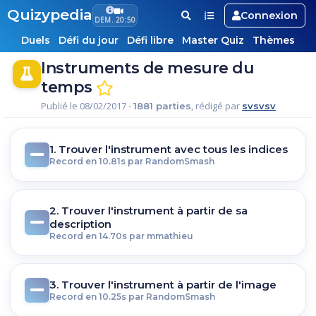
Quizypedia
Connexion
DEM. 20:50
Duels
Défi du jour
Défi libre
Master Quiz
Thèmes
Instruments de mesure du
temps
Publié le 08/02/2017 -
, rédigé par
1881 parties
svsvsv
1. Trouver l'instrument avec tous les indices
Record en 10.81s par RandomSmash
2. Trouver l'instrument à partir de sa
description
Record en 14.70s par mmathieu
3. Trouver l'instrument à partir de l'image
Record en 10.25s par RandomSmash