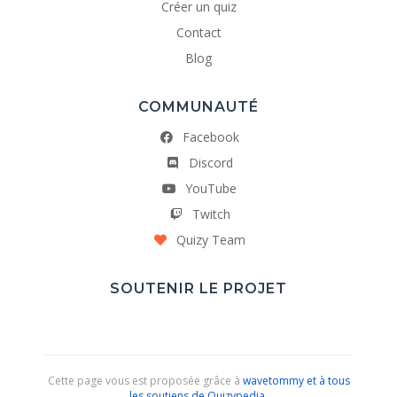
Créer un quiz
Contact
Blog
COMMUNAUTÉ
Facebook
Discord
YouTube
Twitch
Quizy Team
SOUTENIR LE PROJET
Cette page vous est proposée grâce à
wavetommy et à tous
les soutiens de Quizypedia
.