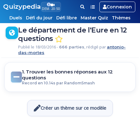
Quizypedia
Connexion
DEM. 20:50
Duels
Défi du jour
Défi libre
Master Quiz
Thèmes
Le département de l'Eure en 12
questions
Publié le 18/03/2016 -
, rédigé par
666 parties
antonio-
das-mortes
1. Trouver les bonnes réponses aux 12
questions
Record en 10.14s par RandomSmash
Créer un thème sur ce modèle