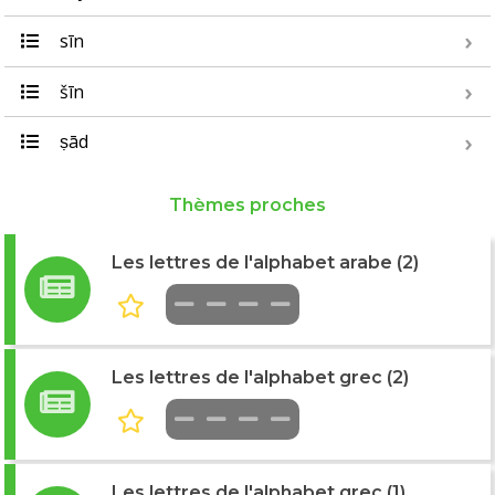
sīn
šīn
ṣād
Thèmes proches
Les lettres de l'alphabet arabe (2)
Les lettres de l'alphabet grec (2)
Les lettres de l'alphabet grec (1)