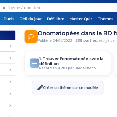
Duels
Défi du jour
Défi libre
Master Quiz
Thèmes
Onomatopées dans la BD fr
Publié le 24/02/2022 -
, rédigé par
539 parties
1. Trouver l'onomatopée avec la
définition
Record en 11.28s par BardeChoco
Créer un thème sur ce modèle