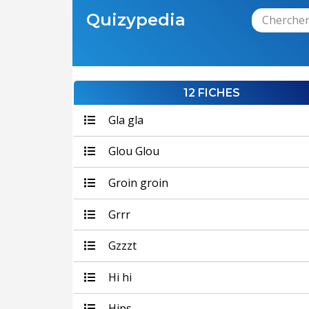
Quizypedia
12 FICHES
Gla gla
Glou Glou
Groin groin
Grrr
Gzzzt
Hi hi
Hips