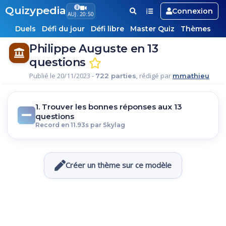
Quizypedia
Connexion
AUJ. 20:50
Duels
Défi du jour
Défi libre
Master Quiz
Thèmes
Philippe Auguste en 13
questions
Publié le 20/11/2023 -
, rédigé par
722 parties
mmathieu
1. Trouver les bonnes réponses aux 13
questions
Record en 11.93s par Skylag
Créer un thème sur ce modèle