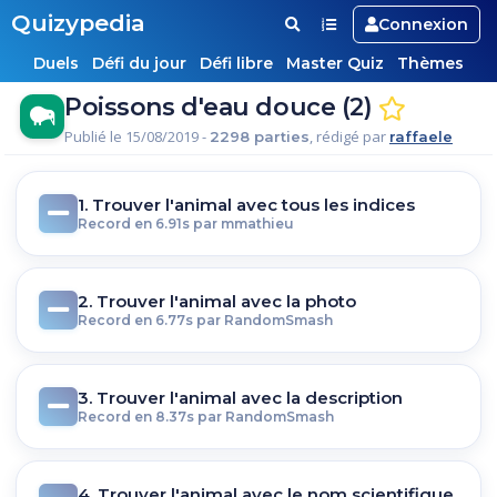
Quizypedia
Connexion
Duels
Défi du jour
Défi libre
Master Quiz
Thèmes
Poissons d'eau douce (2)
Publié le 15/08/2019 -
, rédigé par
2298 parties
raffaele
1. Trouver l'animal avec tous les indices
Record en 6.91s par mmathieu
2. Trouver l'animal avec la photo
Record en 6.77s par RandomSmash
3. Trouver l'animal avec la description
Record en 8.37s par RandomSmash
4. Trouver l'animal avec le nom scientifique