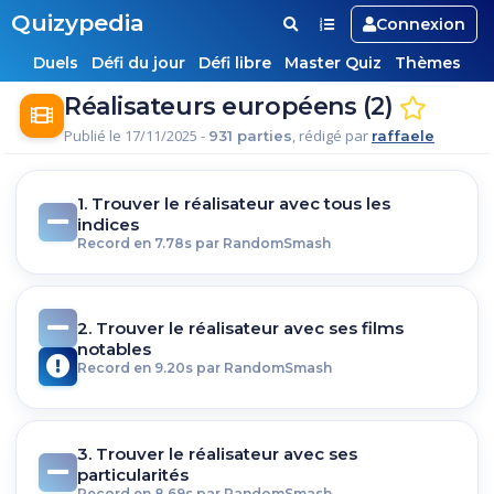
Quizypedia
Connexion
Duels
Défi du jour
Défi libre
Master Quiz
Thèmes
Réalisateurs européens (2)
Publié le 17/11/2025 -
, rédigé par
931 parties
raffaele
1. Trouver le réalisateur avec tous les
indices
Record en 7.78s par RandomSmash
2. Trouver le réalisateur avec ses films
notables
Record en 9.20s par RandomSmash
3. Trouver le réalisateur avec ses
particularités
Record en 8.69s par RandomSmash