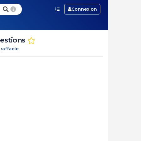
Connexion
uestions
r
raffaele