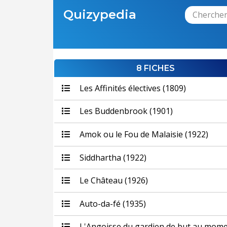
Quizypedia
8 FICHES
Les Affinités électives (1809)
Les Buddenbrook (1901)
Amok ou le Fou de Malaisie (1922)
Siddhartha (1922)
Le Château (1926)
Auto-da-fé (1935)
L'Angoisse du gardien de but au mom