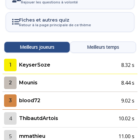
Rejouer les questions à volonté
Fiches et autres quiz
Retour à la page principale de ce thème
Meilleurs joueurs
Meilleurs temps
8.32 s
1
KeyserSoze
8.44 s
2
Mounis
9.02 s
3
blood72
4
10.02 s
ThibautdArtois
5
11.00 s
mmathieu