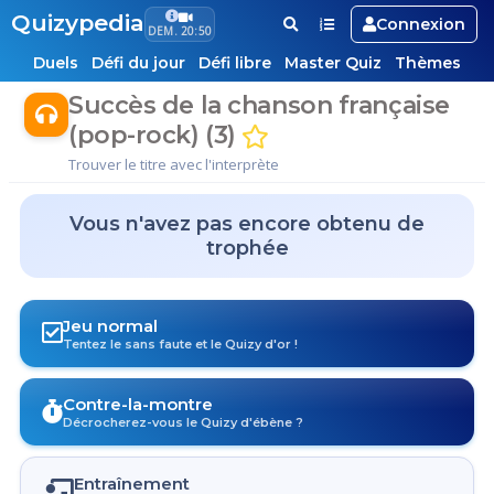
Quizypedia
Connexion
DEM. 20:50
Duels
Défi du jour
Défi libre
Master Quiz
Thèmes
Succès de la chanson française
(pop-rock) (3)
Trouver le titre avec l'interprète
Vous n'avez pas encore obtenu de
trophée
Jeu normal
Tentez le sans faute et le Quizy d'or !
Contre-la-montre
Décrocherez-vous le Quizy d'ébène ?
Entraînement