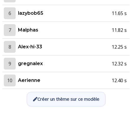
6
11.65 s
lazybob65
7
11.82 s
Malphas
8
12.25 s
Alex-hi-33
9
12.32 s
gregnalex
10
12.40 s
Aerienne
Créer un thème sur ce modèle