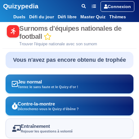
Quizypedia
Connexion
Duels
Défi du jour
Défi libre
Master Quiz
Thèmes
Surnoms d'équipes nationales de
football
Trouver l'équipe nationale avec son surnom
Vous n'avez pas encore obtenu de trophée
Jeu normal
Tentez le sans faute et le Quizy d'or !
Contre-la-montre
Décrocherez-vous le Quizy d'ébène ?
Entraînement
Rejouer les questions à volonté