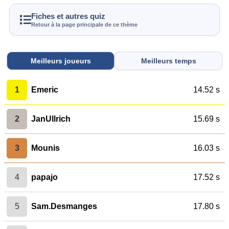
Fiches et autres quiz
Retour à la page principale de ce thème
Meilleurs joueurs
Meilleurs temps
1
Emeric
14.52 s
2
JanUllrich
15.69 s
3
Mounis
16.03 s
4
papajo
17.52 s
5
Sam.Desmanges
17.80 s