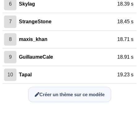
6
Skylag
18.39 s
7
StrangeStone
18.45 s
8
maxis_khan
18.71 s
9
GuillaumeCale
18.91 s
10
Tapal
19.23 s
Créer un thème sur ce modèle