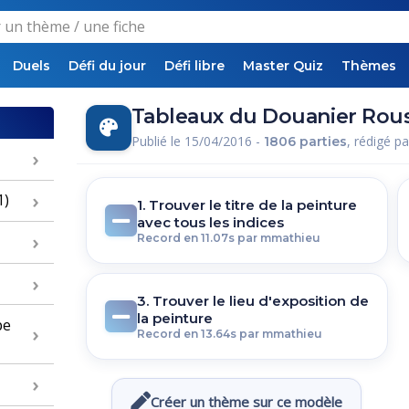
Duels
Défi du jour
Défi libre
Master Quiz
Thèmes
Tableaux du Douanier Rous
Publié le 15/04/2016 -
, rédigé p
1806 parties
1)
1. Trouver le titre de la peinture
avec tous les indices
Record en 11.07s par mmathieu
3. Trouver le lieu d'exposition de
la peinture
pe
Record en 13.64s par mmathieu
Créer un thème sur ce modèle