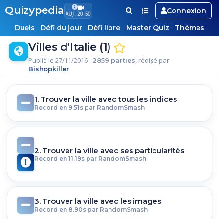
Quizypedia
Connexion
AUJ. 20:50
Duels
Défi du jour
Défi libre
Master Quiz
Thèmes
Villes d'Italie (1)
Publié le 27/11/2016 -
, rédigé par
2859 parties
Bishopkiller
1. Trouver la ville avec tous les indices
Record en 9.51s par RandomSmash
2. Trouver la ville avec ses particularités
Record en 11.19s par RandomSmash
3. Trouver la ville avec les images
Record en 8.90s par RandomSmash