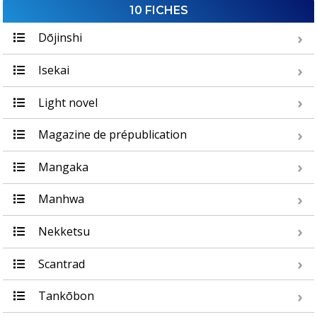
10 FICHES
Dōjinshi
Isekai
Light novel
Magazine de prépublication
Mangaka
Manhwa
Nekketsu
Scantrad
Tankōbon