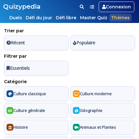
Quizypedia
Connexion
Duels
Défi du jour
Défi libre
Master Quiz
Thèmes
Trier par
Récent
Populaire
Filtrer par
Essentiels
Catégorie
Culture classique
Culture moderne
Culture générale
Géographie
Histoire
Animaux et Plantes