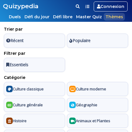
Quizypedia
Connexion
Duels
Défi du jour
Défi libre
Master Quiz
Thèmes
Trier par
Récent
Populaire
Filtrer par
Essentiels
Catégorie
Culture classique
Culture moderne
Culture générale
Géographie
Histoire
Animaux et Plantes