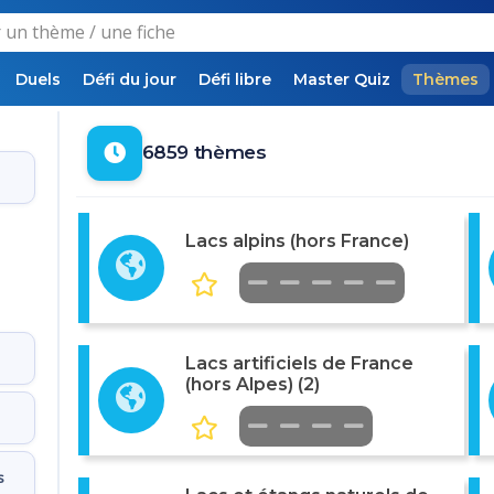
Duels
Défi du jour
Défi libre
Master Quiz
Thèmes
6859 thèmes
Lacs alpins (hors France)
Lacs artificiels de France
(hors Alpes) (2)
s