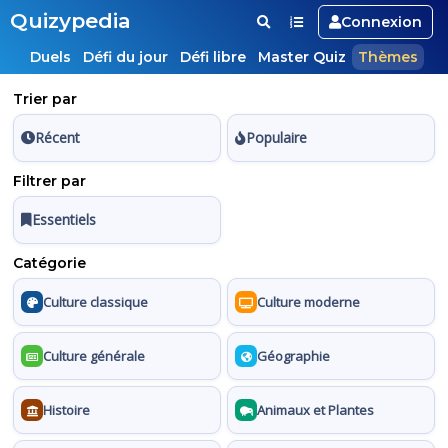
Quizypedia
Connexion
Duels
Défi du jour
Défi libre
Master Quiz
Thèmes
Trier par
Récent
Populaire
Filtrer par
Essentiels
Catégorie
Culture classique
Culture moderne
Culture générale
Géographie
Histoire
Animaux et Plantes