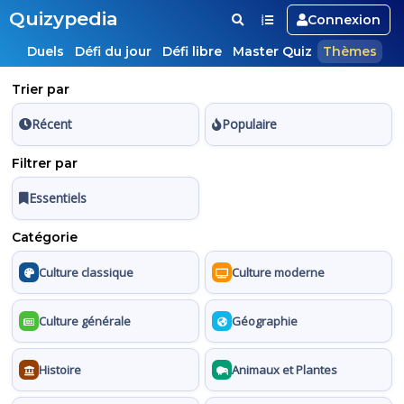
Quizypedia
Connexion
Duels
Défi du jour
Défi libre
Master Quiz
Thèmes
Trier par
Récent
Populaire
Filtrer par
Essentiels
Catégorie
Culture classique
Culture moderne
Culture générale
Géographie
Histoire
Animaux et Plantes