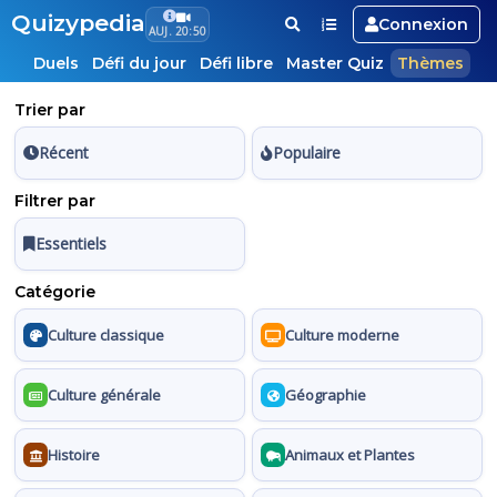
Quizypedia
Connexion
AUJ. 20:50
Duels
Défi du jour
Défi libre
Master Quiz
Thèmes
Trier par
Récent
Populaire
Filtrer par
Essentiels
Catégorie
Culture classique
Culture moderne
Culture générale
Géographie
Histoire
Animaux et Plantes