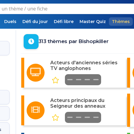
Duels
Défi du jour
Défi libre
Master Quiz
Thèmes
313 thèmes par Bishopkiller
Acteurs d'anciennes séries
TV anglophones
Acteurs principaux du
Seigneur des anneaux
s