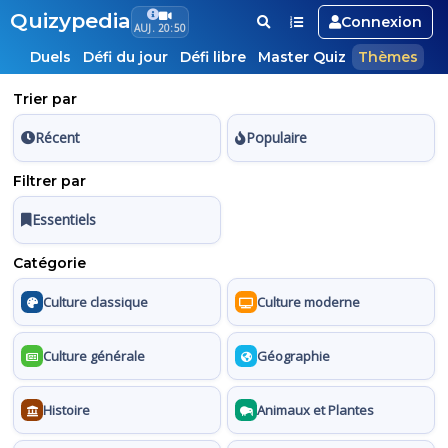
Quizypedia
Connexion
AUJ. 20:50
Duels
Défi du jour
Défi libre
Master Quiz
Thèmes
Trier par
Récent
Populaire
Filtrer par
Essentiels
Catégorie
Culture classique
Culture moderne
Culture générale
Géographie
Histoire
Animaux et Plantes