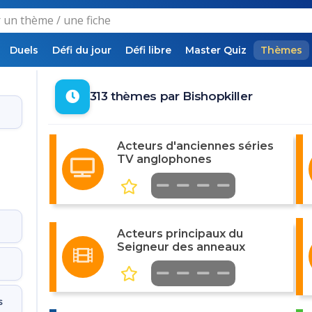
Duels
Défi du jour
Défi libre
Master Quiz
Thèmes
313 thèmes par Bishopkiller
Acteurs d'anciennes séries
TV anglophones
Acteurs principaux du
Seigneur des anneaux
s