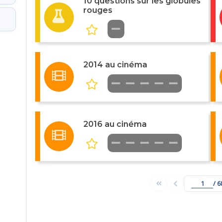
10 questions sur les globules
rouges
2014 au cinéma
2016 au cinéma
/ 6