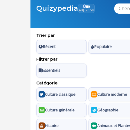
Quizypedia
AUJ. 20:50
Trier par
Récent
Populaire
Filtrer par
Essentiels
Catégorie
Culture classique
Culture moderne
Culture générale
Géographie
Histoire
Animaux et Plante