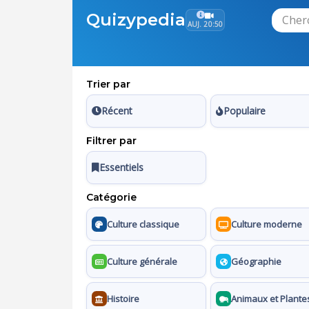
Quizypedia
AUJ. 20:50
Trier par
Récent
Populaire
Filtrer par
Essentiels
Catégorie
Culture classique
Culture moderne
Culture générale
Géographie
Histoire
Animaux et Plante