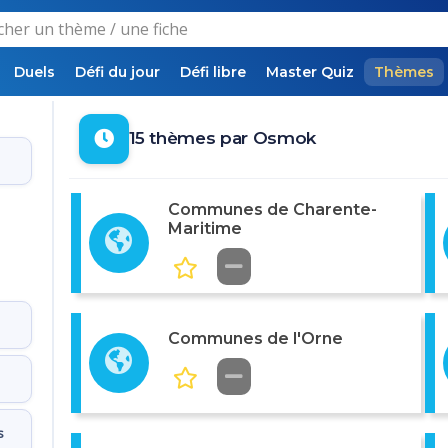
Duels
Défi du jour
Défi libre
Master Quiz
Thèmes
15 thèmes par Osmok
Communes de Charente-
Maritime
Communes de l'Orne
s