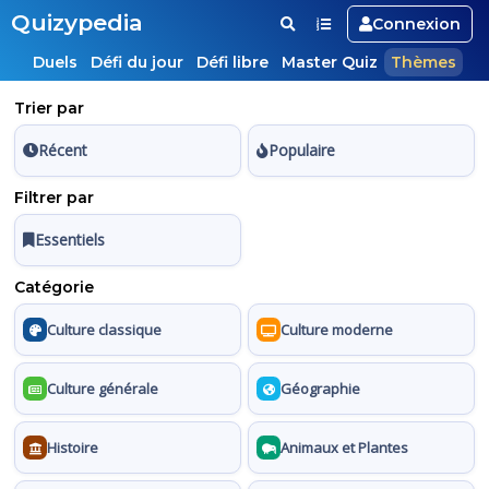
Quizypedia
Connexion
Duels
Défi du jour
Défi libre
Master Quiz
Thèmes
Trier par
Récent
Populaire
Filtrer par
Essentiels
Catégorie
Culture classique
Culture moderne
Culture générale
Géographie
Histoire
Animaux et Plantes