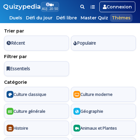
Quizypedia
Connexion
AUJ. 20:50
Duels
Défi du jour
Défi libre
Master Quiz
Thèmes
Trier par
Récent
Populaire
Filtrer par
Essentiels
Catégorie
Culture classique
Culture moderne
Culture générale
Géographie
Histoire
Animaux et Plantes