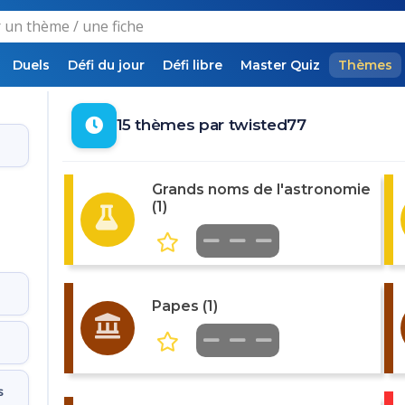
Duels
Défi du jour
Défi libre
Master Quiz
Thèmes
15 thèmes par twisted77
Grands noms de l'astronomie
(1)
Papes (1)
s