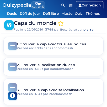
Quizypedia
Connexion
AUJ. 20:50
Duels
Défi du jour
Défi libre
Master Quiz
Thèmes
Caps du monde
Publié le 25/06/2016 -
, rédigé par
3748 parties
pierre
1. Trouver le cap avec tous les indices
Record en 13.73s par RandomSmash
2. Trouver la localisation du cap
Record en 14.88s par RandomSmash
3. Trouver le cap avec sa localisation
Record en 14.14s par RandomSmash